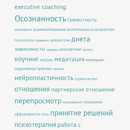
executive coaching
Осознанность
Совместность
взаимоотношения
внимательность
возрастная
вдохновения
диета
депрессия
психология
горевание
зависимости
консалтинг
здоровье
контакт
коучинг
медитация
менторинг
любовь
нарративная практика
насилие
нейропластичность
одиночество
отношения
партнерские отношения
перепросмотр
повышение
планирование
принятие решений
эффективности
поток
психотерапия
работа с