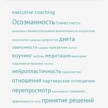
executive coaching
Осознанность
Совместность
взаимоотношения
внимательность
возрастная
вдохновения
диета
депрессия
психология
горевание
зависимости
консалтинг
здоровье
контакт
коучинг
медитация
менторинг
любовь
нарративная практика
насилие
нейропластичность
одиночество
отношения
партнерские отношения
перепросмотр
повышение
планирование
принятие решений
эффективности
поток