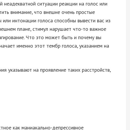
й неадекватной ситуации реакции на голос или
тить внимание, что внешне очень простые
 или интонации голоса способны вывести вас из
нешнем плане, стимул нарушает что-то важное
агирование. Что это может быть и почему вы
начает именно этот тембр голоса, указанием на
ния указывают на проявление таких расстройств,
стное как маниакально-депрессивное