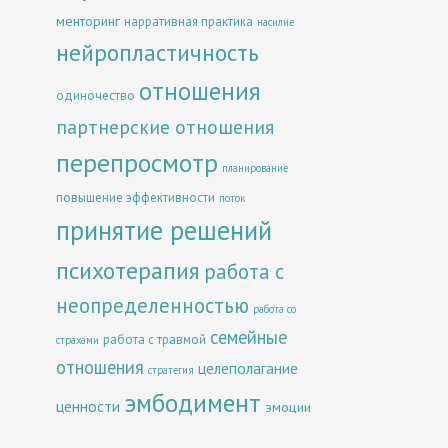
менторинг
нарративная практика
насилие
нейропластичность
отношения
одиночество
партнерские отношения
перепросмотр
планирование
повышение эффективности
поток
принятие решений
психотерапия
работа с
неопределенностью
работа со
семейные
работа с травмой
страхами
отношения
целеполагание
стратегия
эмбодимент
ценности
эмоции