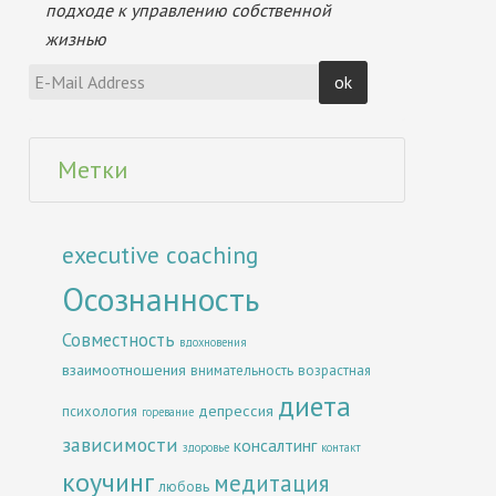
подходе к управлению собственной
жизнью
Метки
executive coaching
Осознанность
Совместность
вдохновения
взаимоотношения
внимательность
возрастная
диета
депрессия
психология
горевание
зависимости
консалтинг
здоровье
контакт
коучинг
медитация
любовь