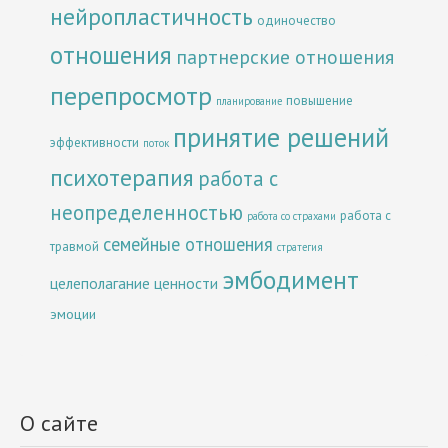
нейропластичность
одиночество
отношения
партнерские отношения
перепросмотр
повышение
планирование
принятие решений
эффективности
поток
психотерапия
работа с
неопределенностью
работа с
работа со страхами
семейные отношения
травмой
стратегия
эмбодимент
целеполагание
ценности
эмоции
О сайте