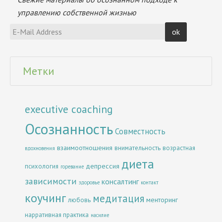
управлению собственной жизнью
Метки
executive coaching
Осознанность
Совместность
взаимоотношения
внимательность
возрастная
вдохновения
диета
депрессия
психология
горевание
зависимости
консалтинг
здоровье
контакт
коучинг
медитация
менторинг
любовь
нарративная практика
насилие