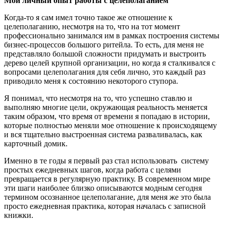
Мой личный опыт работы с целеполаганием
Когда-то я сам имел точно такое же отношение к
целеполаганию, несмотря на то, что на тот момент
профессионально занимался им в рамках построения системы
бизнес-процессов большого ритейла. То есть, для меня не
представляло большой сложности придумать и выстроить
дерево целей крупной организации, но когда я сталкивался с
вопросами целеполагания для себя лично, это каждый раз
приводило меня к состоянию некоторого ступора.
Я понимал, что несмотря на то, что успешно ставлю и
выполняю многие цели, окружающая реальность меняется
таким образом, что время от времени я попадаю в истории,
которые полностью меняли мое отношение к происходящему
и вся тщательно выстроенная система разваливалась, как
карточный домик.
Именно в те годы я первый раз стал использовать
систему
простых ежедневных шагов, когда работа с целями
превращается в регулярную практику. В современном мире
эти шаги наиболее близко описываются модным сегодня
термином осознанное целеполагание, для меня же это была
просто ежедневная практика, которая началась с записной
книжки.