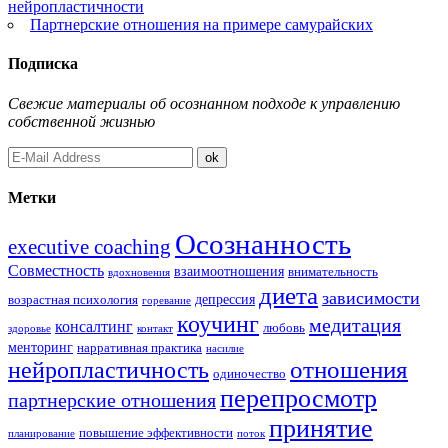
нейропластичности
Партнерские отношения на примере самурайских
Подписка
Свежие материалы об осознанном подходе к управлению
собственной жизнью
Метки
Осознанность
executive coaching
Совместность
взаимоотношения
внимательность
вдохновения
диета
зависимости
депрессия
возрастная психология
горевание
коучинг
медитация
консалтинг
любовь
здоровье
контакт
менторинг
нарративная практика
насилие
отношения
нейропластичность
одиночество
перепросмотр
партнерские отношения
принятие
повышение эффективности
планирование
поток