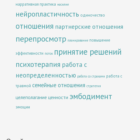
нарративная практика
насилие
нейропластичность
одиночество
отношения
партнерские отношения
перепросмотр
повышение
планирование
принятие решений
эффективности
поток
психотерапия
работа с
неопределенностью
работа с
работа со страхами
семейные отношения
травмой
стратегия
эмбодимент
целеполагание
ценности
эмоции