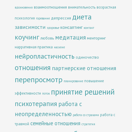
взаимоотношения
внимательность
возрастная
вдохновения
диета
депрессия
психология
горевание
зависимости
консалтинг
здоровье
контакт
коучинг
медитация
менторинг
любовь
нарративная практика
насилие
нейропластичность
одиночество
отношения
партнерские отношения
перепросмотр
повышение
планирование
принятие решений
эффективности
поток
психотерапия
работа с
неопределенностью
работа с
работа со страхами
семейные отношения
травмой
стратегия