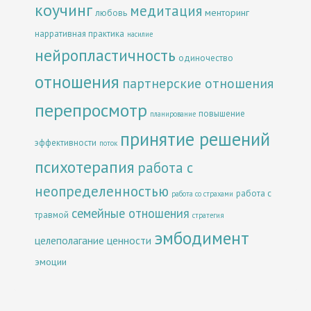
коучинг
медитация
менторинг
любовь
нарративная практика
насилие
нейропластичность
одиночество
отношения
партнерские отношения
перепросмотр
повышение
планирование
принятие решений
эффективности
поток
психотерапия
работа с
неопределенностью
работа с
работа со страхами
семейные отношения
травмой
стратегия
эмбодимент
целеполагание
ценности
эмоции