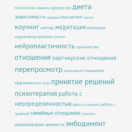
диета
депрессия
психология
горевание
зависимости
консалтинг
здоровье
контакт
коучинг
медитация
менторинг
любовь
нарративная практика
насилие
нейропластичность
одиночество
отношения
партнерские отношения
перепросмотр
повышение
планирование
принятие решений
эффективности
поток
психотерапия
работа с
неопределенностью
работа с
работа со страхами
семейные отношения
травмой
стратегия
эмбодимент
целеполагание
ценности