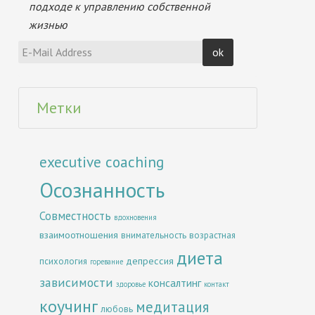
подходе к управлению собственной
жизнью
Метки
executive coaching
Осознанность
Совместность
вдохновения
взаимоотношения
внимательность
возрастная
диета
депрессия
психология
горевание
зависимости
консалтинг
здоровье
контакт
коучинг
медитация
любовь