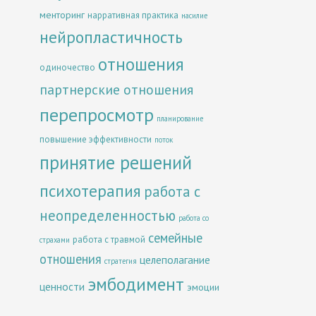
менторинг
нарративная практика
насилие
нейропластичность
отношения
одиночество
партнерские отношения
перепросмотр
планирование
повышение эффективности
поток
принятие решений
психотерапия
работа с
неопределенностью
работа со
семейные
работа с травмой
страхами
отношения
целеполагание
стратегия
эмбодимент
ценности
эмоции