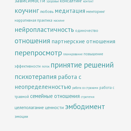
зависимости
консалтинг
здоровье
контакт
коучинг
медитация
менторинг
любовь
нарративная практика
насилие
нейропластичность
одиночество
отношения
партнерские отношения
перепросмотр
повышение
планирование
принятие решений
эффективности
поток
психотерапия
работа с
неопределенностью
работа с
работа со страхами
семейные отношения
травмой
стратегия
эмбодимент
целеполагание
ценности
эмоции