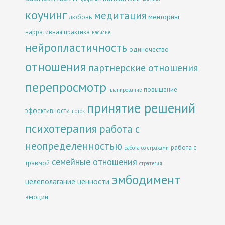
коучинг
медитация
менторинг
любовь
нарративная практика
насилие
нейропластичность
одиночество
отношения
партнерские отношения
перепросмотр
повышение
планирование
принятие решений
эффективности
поток
психотерапия
работа с
неопределенностью
работа с
работа со страхами
семейные отношения
травмой
стратегия
эмбодимент
целеполагание
ценности
эмоции