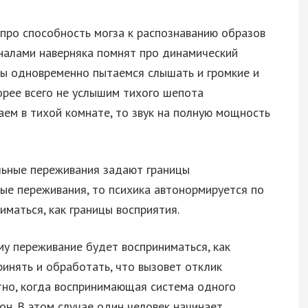
 про способность могза к распознаванию образов
игналами наверняка помнят про динамический
мы одновременно пытаемся слышать и громкие и
корее всего не услышим тихого шепота
аем в тихой комнате, то звук на полную мощность
льные переживания задают границы
вые переживания, то психика автонормируется по
иматься, как границы восприятия.
у переживание будет восприниматься, как
ринять и обработать, что вызовет отклик
тно, когда воспринимающая система одного
зон. В этом случае один человек начинает