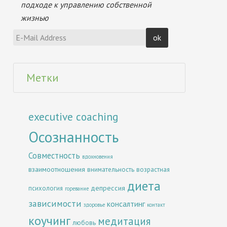
подходе к управлению собственной
жизнью
Метки
executive coaching
Осознанность
Совместность
вдохновения
взаимоотношения
внимательность
возрастная
диета
депрессия
психология
горевание
зависимости
консалтинг
здоровье
контакт
коучинг
медитация
любовь