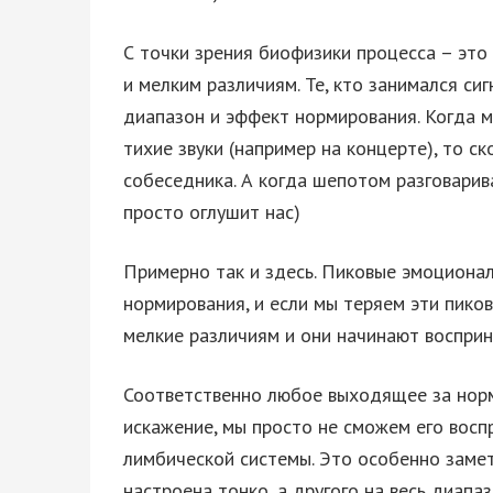
С точки зрения биофизики процесса – это
и мелким различиям. Те, кто занимался с
диапазон и эффект нормирования. Когда 
тихие звуки (например на концерте), то с
собеседника. А когда шепотом разговарив
просто оглушит нас)
Примерно так и здесь. Пиковые эмоциона
нормирования, и если мы теряем эти пико
мелкие различиям и они начинают восприн
Соответственно любое выходящее за норм
искажение, мы просто не сможем его восп
лимбической системы. Это особенно заме
настроена тонко, а другого на весь диапа