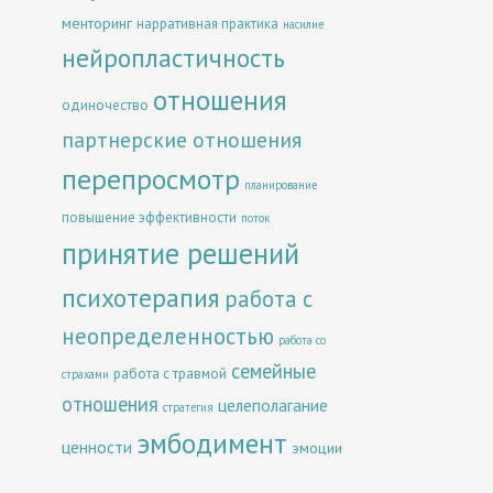
менторинг
нарративная практика
насилие
нейропластичность
отношения
одиночество
партнерские отношения
перепросмотр
планирование
повышение эффективности
поток
принятие решений
психотерапия
работа с
неопределенностью
работа со
семейные
работа с травмой
страхами
отношения
целеполагание
стратегия
эмбодимент
ценности
эмоции