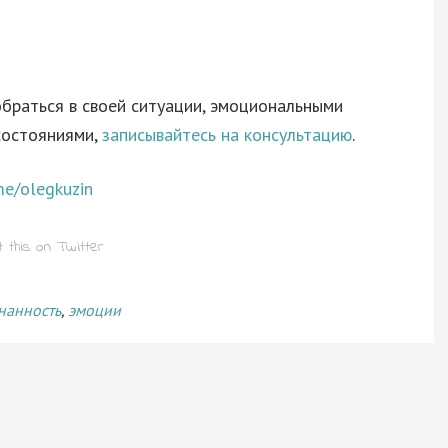
зобраться в своей ситуации, эмоциональными
состояниями,
записывайтесь на консультацию
.
me/olegkuzin
нанность
,
эмоции