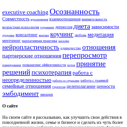
Осознанность
executive coaching
Совместность
взаимоотношения
внимательность
вдохновения
диета
зависимости
депрессия
возрастная психология
горевание
коучинг
медитация
консалтинг
любовь
здоровье
контакт
менторинг
нарративная практика
насилие
отношения
нейропластичность
одиночество
перепросмотр
партнерские отношения
принятие
повышение эффективности
планирование
поток
решений
психотерапия
работа с
неопределенностью
работа с травмой
работа со страхами
семейные отношения
целеполагание
ценности
стратегия
эмбодимент
эмоции
О сайте
На своем сайте я рассказываю, как улучшить свои действия в
повседневной жизни, семье и бизнесе и сделать их чуть более