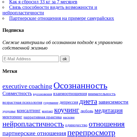
Как я сбросил 33 кг за 7 месяцев
Связь способности видеть возможности и
нейропластичности
Партнерские отношения на примере самурайских
Подписка
Свежие материалы об осознанном подходе к управлению
собственной жизнью
Метки
Осознанность
executive coaching
Совместность
взаимоотношения
внимательность
вдохновения
диета
зависимости
депрессия
возрастная психология
горевание
коучинг
медитация
консалтинг
любовь
здоровье
контакт
менторинг
нарративная практика
насилие
отношения
нейропластичность
одиночество
перепросмотр
партнерские отношения