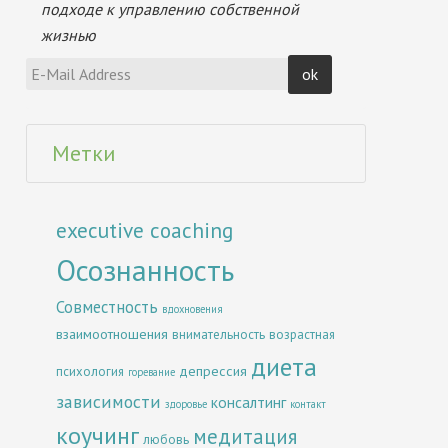
подходе к управлению собственной
жизнью
Метки
executive coaching
Осознанность
Совместность
вдохновения
взаимоотношения
внимательность
возрастная
диета
депрессия
психология
горевание
зависимости
консалтинг
здоровье
контакт
коучинг
медитация
любовь