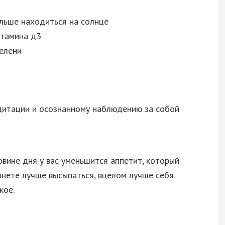
льше находиться на солнце
тамина д3
елени
дитации и осознанному наблюдению за собой
овине дня у вас уменьшится аппетит, который
чнете лучше высыпаться, вцелом лучше себя
кое.