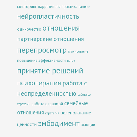
менторинг
нарративная практика
насилие
нейропластичность
отношения
одиночество
партнерские отношения
перепросмотр
планирование
повышение эффективности
поток
принятие решений
психотерапия
работа с
неопределенностью
работа со
семейные
работа с травмой
страхами
отношения
целеполагание
стратегия
эмбодимент
ценности
эмоции